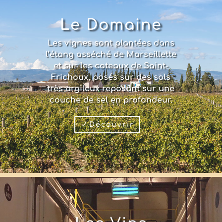
Le Domaine
Les vignes sont plantées dans
l’étang asséché de Marseillette
et sur les coteaux de Saint-
Frichoux, posés sur des sols
très argileux reposant sur une
couche de sel en profondeur.
Découvrir