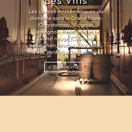
Les Vins
Les cuvées emblématiques du
domaine sont le Grand blanc
(Chardonnay, Viognier,
Sauvignon Pinot gris) et le
Grand rouge (Cabernet
sauvignon, Merlot, Marselan,
Petit Verdot) et le Riesling.
Découvrir